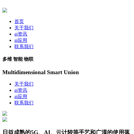
首页
关于我们
ai资讯
ai应用
联系我们
多维 智能 物联
Multidimensional Smart Union
关于我们
ai资讯
ai应用
联系我们
日益成熟的5G、AI、云计较等手艺和广漠的使用落