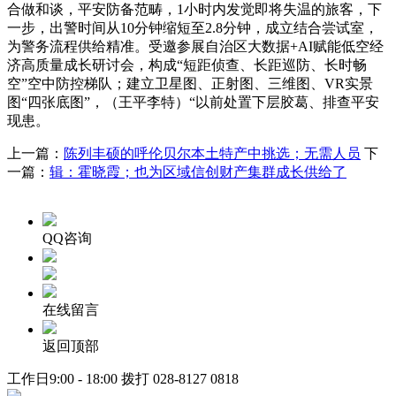
合做和谈，平安防备范畴，1小时内发觉即将失温的旅客，下
一步，出警时间从10分钟缩短至2.8分钟，成立结合尝试室，
为警务流程供给精准。受邀参展自治区大数据+AI赋能低空经
济高质量成长研讨会，构成“短距侦查、长距巡防、长时畅
空”空中防控梯队；建立卫星图、正射图、三维图、VR实景
图“四张底图”，（王平李特）“以前处置下层胶葛、排查平安
现患。
上一篇：
陈列丰硕的呼伦贝尔本土特产中挑选；无需人员
下
一篇：
辑：霍晓霞；也为区域信创财产集群成长供给了
QQ咨询
在线留言
返回顶部
工作日9:00 - 18:00 拨打
028-8127 0818