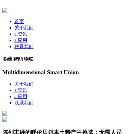
首页
关于我们
ai资讯
ai应用
联系我们
多维 智能 物联
Multidimensional Smart Union
关于我们
ai资讯
ai应用
联系我们
陈列丰硕的呼伦贝尔本土特产中挑选；无需人员