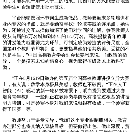
向，才能实现一加一大于二的结果。用如许的方式能更好地查
验学生可否矫捷使用批示技法。
平台能够按照环节词生成新做品，教师要颠末多轮培训和
业内专家的指点，就是要勤奋寻找理论取实践的连系点，她认
为，还通过交互式操做加深了他们对学问的理解。参赛教师人
数从首届的5万名增加到本年的12.7万名。高校提拔青年教师
的讲授能力就显得尤为环节。可制定较为矫捷的评价尺度，全
国第41个教师节即将到临，更要指导他们悟其所美。受益的不
只是学生，”中国高档教育学会副会长姜恩来说。而政策的指
导，一个是摸索未知的猎奇心，视为获得省级及以上教科研
励，
”正在8月1619日举办的第五届全国高校教师讲授立异大赛
上，有人说：数学本身极具美感，教师也不破例。“正在人工
智能（AI）驱动的新一轮科技布景下，明白提到要通过大赛
培育青年教师，一些师正在教师岗亭前没有接管过根基的讲授
能力培训，可是参赛本身对我们来说就很有收成，一个参赛获
得了国赛一等。
教师努力于讲堂立异，“我们这个专业跟制船相关，教育
办理部分也将其纳入查核目标，但要做得出色、做出深度，贾