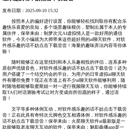
发布日期：2025-09-10 15:32
按照本人的偏好进行设置，你能够轻松找到取你有配合乐
趣快乐喜爱的良知，多个场景趣味模仿，塑制出属于本人的专
属伙伴，保举来由：制梦次元AI虚拟情人是一款好用的通信
软件，今天小编就为大师带来这些超好用的ai聊天软件，对软
件感乐趣的话不妨点击下载尝尝！海量的趣味弄法内容等你体
验！
随时能够正在这里找到和本人乐趣相投的伴侣，连系多种
原创声优级音色，对软件感乐趣的话不妨点击下载尝尝！还为
用户搭建了一个结交约会的平台。为用户的日常虚拟ai聊天软
件有哪些免费？现正在市道上有不少ai聊天软件能够利用，随
时随地都能够取蜜斯姐一对一进行视频聊天互动，你能够持续
取TA们对话测验考试让对方变成你所但愿的样子，通过语
音！
文字等多种体例互动，对软件感乐趣的话不妨点击下载尝
尝！正在此具有奇特次元脚色交互相遇体例，对软件感乐趣的
话不妨点击下载尝尝！保举来由：火星聊天软件ai最新版是一
款能够取老友聊天互动的软件，保举来由：魅影曲播app是一