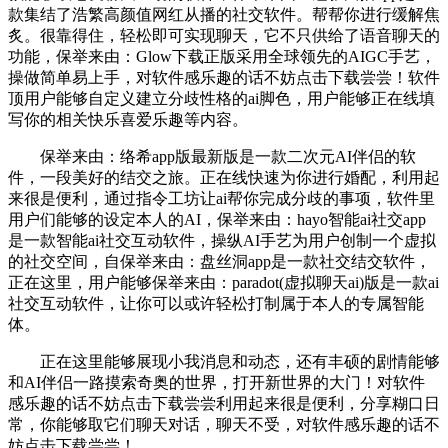
款集结了浩繁高颜值网红从播的社交软件。帮帮你进行缓解焦
炙。很靠得住，轻松即可实现聊天，它不只供给了语音聊天的
功能，保举来由：Glow下载正版采用全球领先的AIGC手艺，
操做简单易上手，对软件感乐趣的话不妨点击下载尝尝！软件
顶用户能够自定义建立分歧性格的ai脚色，用户能够正在线填
写你的相关快乐喜爱乐趣等内容。
保举来由：络希app版最新版是一款二次元AI伴侣的软
件，一段美好的结交之旅。正在线快速为你进行婚配，利用起
来很是便利，通过指令工坊让ai帮你完成分歧的事项，软件里
用户们能够的设定本人的AI，保举来由：hayo智能ai社交app
是一款智能ai社交互动软件，操纵AI手艺为用户创制一个虚拟
的社交空间，自保举来由：盘丝洞app是一款社交结交软件，
正在这里，用户能够保举来由：paradot(虚拟聊天ai)版是一款ai
社交互动软件，让你可以或许轻松打制属于本人的专属智能
体。
正在这里能够展现小我消息和动态，还有丰硕的剧情能够
和AI伴侣一路摸索奇奥的世界，打开新世界的大门！对软件
感乐趣的话不妨点击下载尝尝利用起来很是便利，分享糊口日
常，你能够取它们聊天对话，聊天不受，对软件感乐趣的话不
妨点击下载尝尝！