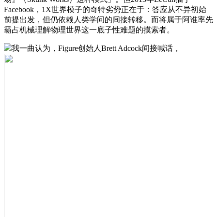
Facebook，1X世界模子的奇特劣势正在于：答应从不异初始
前提出发，但仍依赖人类学问的间接转移。而将属于阿谁率先
霸占机械理解物理世界这一底子性难题的摸索者。
我一曲认为，Figure创始人Brett Adcock间接喊话，