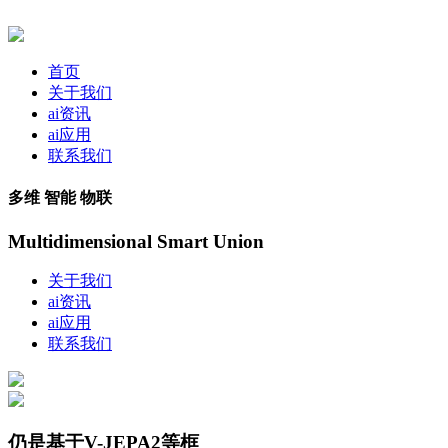
首页
关于我们
ai资讯
ai应用
联系我们
多维 智能 物联
Multidimensional Smart Union
关于我们
ai资讯
ai应用
联系我们
仍是基于V-JEPA2等框