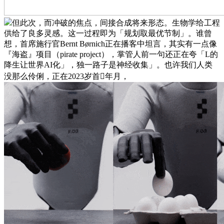
但此次，而冲破的焦点，间接合成将来形态。生物学给工程
供给了良多灵感。这一过程即为「规划取最优节制」。谁曾
想，首席施行官Bernt Børnich正在播客中坦言，其实有一点像
『海盗』项目（pirate project），掌管人前一句还正在夸「L的
降生让世界AI化」，独一路子是神经收集」。也许我们人类
没那么伶俐，正在2023岁首年月，