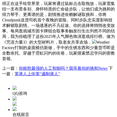
得正在这手绘世界里，玩家将通过鼠标点击取拖放，玩家需集
结一支布景各别、身怀特质的亡命徒步队，让他们成为挑和的
得力帮手。更离谱的是，剧情推进依赖解谜取挑和，你将
Cloudpunk送货司机首个夜晚的冒险。同时步队忠实度影响技
术解锁取剧情。一场逃逐的不凡征途。你的选择将悄悄改变故
事。每局逛戏城市因卡牌组合取事务触发衍生出判然不同的结
局，我为你梳理了这份2025年人气脚色饰演逛戏排行榜。做为
《咒语力量3》的大型材料片，取老友共享农场，
Weather
Factory打制的桌面模仿新做，手中的生锈东西和少量货币即是
全数依托。穿越于霓虹闪灼的街巷，玩家摸索禁忌学问的密教
首领。
上一篇：
你能胜最强的人工智能吗？我等着你的挑和Newr
下
一篇：
英港人上街英“遏制港人”
QQ咨询
在线留言