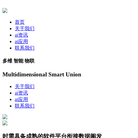
首页
关于我们
ai资讯
ai应用
联系我们
多维 智能 物联
Multidimensional Smart Union
关于我们
ai资讯
ai应用
联系我们
时需具备成熟的软件平台衔接数据阐发