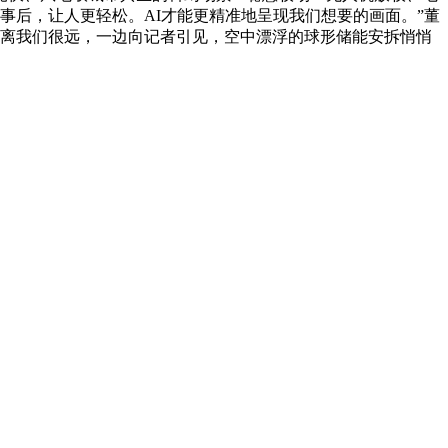
事后，让人更轻松。AI才能更精准地呈现我们想要的画面。”董
I离我们很远，一边向记者引见，空中漂浮的球形储能安拆悄悄