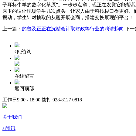
子耳标牛羊的数字化草原”。一步步点窜，现正在发觉它能帮我
秀玉的话让现场学生几次点头，让家人由于科技糊口得更好。他
摆动，学生针对抽取的从题开展会商，搭建交换展现的平台！
上一篇：
的普及正正在沉塑会计取财政等行业的聘请趋向
下一
QQ咨询
在线留言
返回顶部
工作日9:00 - 18:00 拨打
028-8127 0818
关于我们
ai资讯