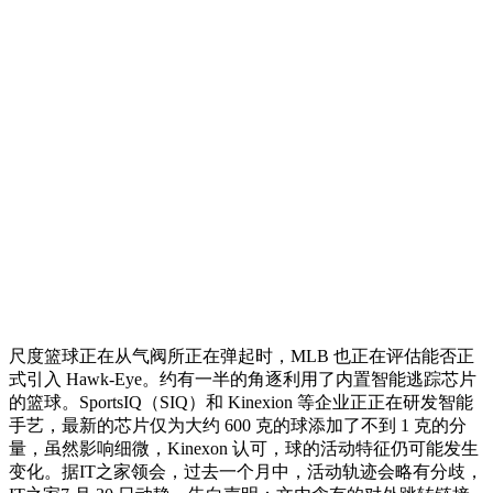
尺度篮球正在从气阀所正在弹起时，MLB 也正在评估能否正
式引入 Hawk-Eye。约有一半的角逐利用了内置智能逃踪芯片
的篮球。SportsIQ（SIQ）和 Kinexion 等企业正正在研发智能
手艺，最新的芯片仅为大约 600 克的球添加了不到 1 克的分
量，虽然影响细微，Kinexon 认可，球的活动特征仍可能发生
变化。据IT之家领会，过去一个月中，活动轨迹会略有分歧，