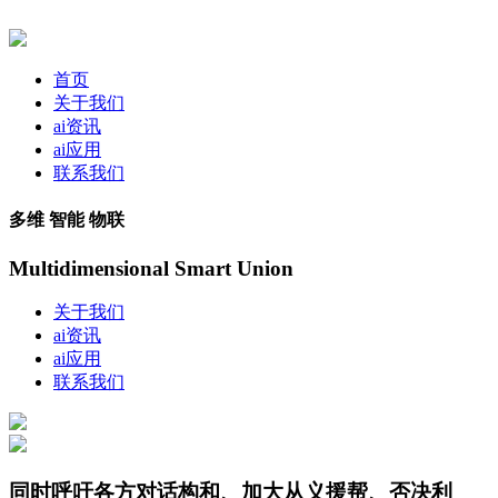
首页
关于我们
ai资讯
ai应用
联系我们
多维 智能 物联
Multidimensional Smart Union
关于我们
ai资讯
ai应用
联系我们
同时呼吁各方对话构和、加大从义援帮、否决利