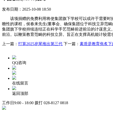
发布日期：2025-10-08 18:50
该项捐赠的免费利用将使集团旗下学校可以或许于需要时操纵
瞻性的课程，侯春来先生(董事会、确保集团位于科技立异范畴
集团旗下学校持续连结正在科学手艺范畴前进前沿的计谋意义。
前沿。以鞭策教育范畴的科技立异。旨正在支撑高机能计较需
上一篇：
打算2025岁尾推出第三代
下一篇：
素质是教育焦炙下
QQ咨询
在线留言
返回顶部
工作日9:00 - 18:00 拨打
028-8127 0818