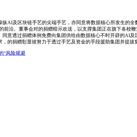
AI及区块链手艺的尖端手艺，亦同意将数据核心所发生的全
的前沿。董事会对的捐赠暗示欢送，以支撑集团正在旗下各校鞭策
同意透过捐赠体例免费向集团供给由数据核心不时开辟的AI及
求，的捐赠彰显彼努力于透过手艺及资金的手段援助集团并提拔
的“风险规避