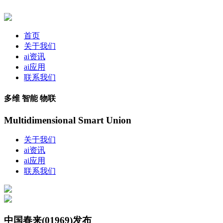
首页
关于我们
ai资讯
ai应用
联系我们
多维 智能 物联
Multidimensional Smart Union
关于我们
ai资讯
ai应用
联系我们
中国春来(01969)发布