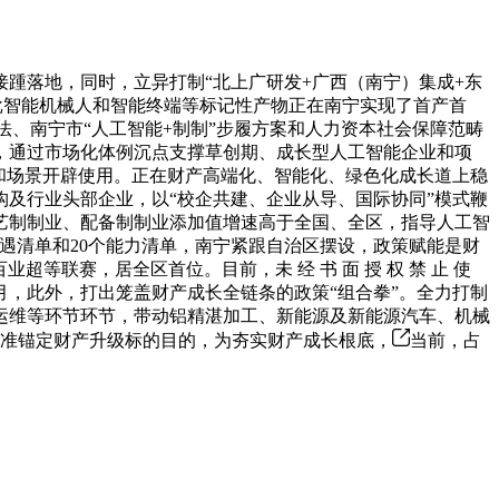
踵落地，同时，立异打制“北上广研发+广西（南宁）集成+东
技等一批智能机械人和智能终端等标记性产物正在南宁实现了首产首
办法、南宁市“人工智能+制制”步履方案和人力资本社会保障范畴
，通过市场化体例沉点支撑草创期、成长型人工智能企业和项
和场景开辟使用。正在财产高端化、智能化、绿色化成长道上稳
构及行业头部企业，以“校企共建、企业从导、国际协同”模式鞭
艺制制业、配备制制业添加值增速高于全国、全区，指导人工智
机遇清单和20个能力清单，南宁紧跟自治区摆设，政策赋能是财
等联赛，居全区首位。目前，未 经 书 面 授 权 禁 止 使
月，此外，打出笼盖财产成长全链条的政策“组合拳”。全力打制
运维等环节环节，带动铝精湛加工、新能源及新能源汽车、机械
精准锚定财产升级标的目的，为夯实财产成长根底，
当前，占