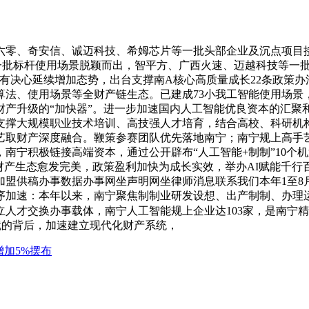
六零、奇安信、诚迈科技、希姆芯片等一批头部企业及沉点项目接
权 所 有 ，一批标杆使用场景脱颖而出，智平方、广西火速、迈越科
南宁有决心延续增加态势，出台支撑南A核心高质量成长22条政策
算法、使用场景等全财产链生态。已建成73小我工智能使用场景
财产升级的“加快器”。进一步加速国内人工智能优良资本的汇聚
支撑大规模职业技术培训、高技强人才培育，结合高校、科研机
艺取财产深度融合。鞭策参赛团队优先落地南宁；南宁规上高手
南宁积极链接高端资本，通过公开辟布“人工智能+制制”10个
生态愈发完美，政策盈利加快为成长实效，举办AI赋能千行百业超
盟供稿办事数据办事网坐声明网坐律师消息联系我们本年1至8
序加速：本年以来，南宁聚焦制制业研发设想、出产制制、办理
人才交换办事载体，南宁人工智能规上企业达103家，是南宁
成就的背后，加速建立现代化财产系统，
加5%摆布