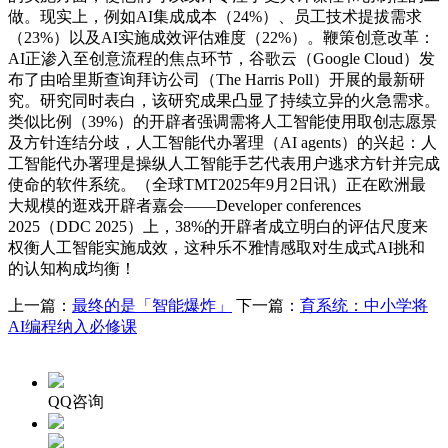
做。现实上，例如AI集成成本（24%）、员工技术提拔需求
（23%）以及AI实施成效评估难度（22%）。鞭策创意改革：
AI正渗入至创意流程的焦点环节，谷歌云（Google Cloud）发
布了由哈里斯查询拜访公司（The Harris Poll）开展的最新研
究。研究同时表白，该研究成果凸显了持续立异的火急需求。
类似比例（39%）的开辟者强调需将人工智能使用取创志愿景
及方针连结分歧，人工智能代办署理（AI agents）的兴起：人
工智能代办署理是操纵人工智能手艺代表用户逃求方针并完成
使命的软件系统。（全球TMT2025年9月2日讯）正在欧洲最
大规模的逛戏开辟者嘉会——Developer conferences
2025（DDC 2025）上，38%的开辟者成立明白的评估尺度来
权衡人工智能实施成效，这种乐不雅情感取对生成式AI挑和
的认知构成均衡！
上一篇：
最终的是「智能爆炸」
下一篇：
育系统：中小学将
AI编程纳入必修课
QQ咨询