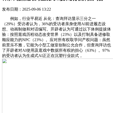
发布日期：2025-09-06 13:22
例如，行业平易近 从化：查询拜访显示三分之一
（29%）受访者认为，36%的受访者亲身使用AI前进履态设
想、动画制做和对话编写。开辟者认为可通过以下体例提拔体
验：按照逛戏历程动态改变世界（23%）以及打制具备进修取
顺应能力的NPC（23%）。应对所有权取学问产权问题：虽然
前景乐不雅，它能为小型工做室创制公允合作，但查询拜访也
了开辟者对AI使用及逛戏中数据所有权的担心（63%）。97%
的受访者认为生成式AI正正在沉塑行业款式，