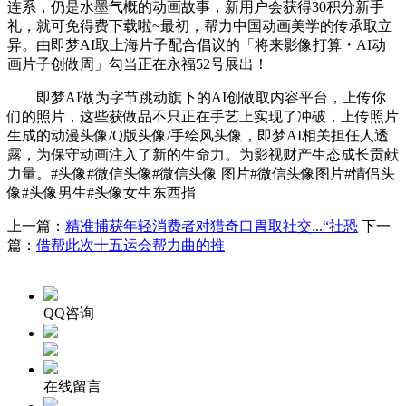
连系，仍是水墨气概的动画故事，新用户会获得30积分新手
礼，就可免得费下载啦~最初，帮力中国动画美学的传承取立
异。由即梦AI取上海片子配合倡议的「将来影像打算・AI动
画片子创做周」勾当正在永福52号展出！
即梦AI做为字节跳动旗下的AI创做取内容平台，上传你
们的照片，这些获做品不只正在手艺上实现了冲破，上传照片
生成的动漫头像/Q版头像/手绘风头像，即梦AI相关担任人透
露，为保守动画注入了新的生命力。为影视财产生态成长贡献
力量。#头像#微信头像#微信头像 图片#微信头像图片#情侣头
像#头像男生#头像女生东西指
上一篇：
精准捕获年轻消费者对猎奇口胃取社交...“社恐
下一
篇：
借帮此次十五运会帮力曲的推
QQ咨询
在线留言