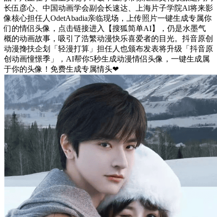
长伍彦心、中国动画学会副会长速达、上海片子学院Al将来影
像核心担任人OdetAbadia亲临现场，上传照片一键生成专属你
们的情侣头像，点击链接进入【搜狐简单AI】，仍是水墨气
概的动画故事，吸引了浩繁动漫快乐喜爱者的目光。抖音原创
动漫搀扶企划「轻漫打算」担任人也颁布发表将升级「抖音原
创动画憧憬季」，AI帮你5秒生成动漫情侣头像，一键生成属
于你的头像！免费生成专属情头❤