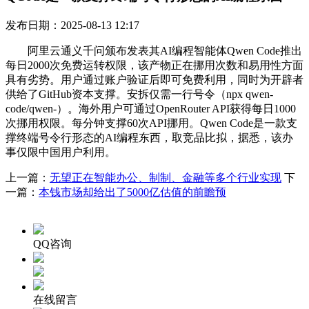
发布日期：2025-08-13 12:17
阿里云通义千问颁布发表其AI编程智能体Qwen Code推出
每日2000次免费运转权限，该产物正在挪用次数和易用性方面
具有劣势。用户通过账户验证后即可免费利用，同时为开辟者
供给了GitHub资本支撑。安拆仅需一行号令（npx qwen-
code/qwen-）。海外用户可通过OpenRouter API获得每日1000
次挪用权限。每分钟支撑60次API挪用。Qwen Code是一款支
撑终端号令行形态的AI编程东西，取竞品比拟，据悉，该办
事仅限中国用户利用。
上一篇：
无望正在智能办公、制制、金融等多个行业实现
下
一篇：
本钱市场却给出了5000亿估值的前瞻预
QQ咨询
在线留言