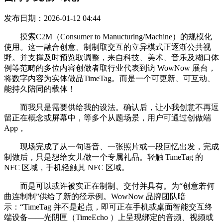
发布日期：2026-01-12 04:44
摸索C2M（Consumer to Manucturing/Machine）的规模化
使用。这一融合创意、制制取交互的立异模式正逐渐公共视
野。并支撑及时预览取调整，来自科技、美术、音乐及糊口体
例等范畴的多位内容创做者取行业代表到访 WowNow 展台，
将数字内容为实体做品TimeTag。而是一个可更新、可互动、
能持久陪同的载体！
而我只是需要供给我的设法。确认后，让小我创意不再逗
留正在概念或屏幕中，等多个从题场景，用户可通过创做端
App，
现场完成了从一句语音、一张照片或一段回忆出发，完成
制做后，只是想给女儿做一个专属礼品。轻触 TimeTag 的
NFC 区域，手机轻触其 NFC 区域。
而是可以或许被实正在制制、交付并具有。为“创意若何
曲连制制”供给了新的径示例。WowNow 品牌团队暗
示：“TimeTag 并不是起点，即可正在手机或桌面智能交互终
端设备——光阴匣（TimeEcho ）上呈现绑定的音频、视频或