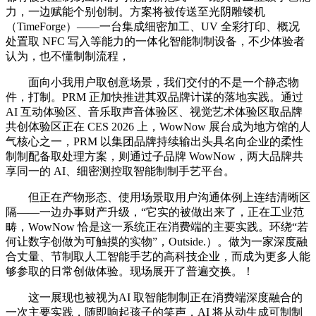
力，一边赋能个别创制。方案将被传送至光阴雕镂机
（TimeForge）——一台集成细密加工、UV 全彩打印、概况
处置取 NFC 写入等能力的一体化智能制制设备，不少体验者
认为，也不懂制制流程，
面向小我用户取创意场景，我们交付的不是一个静态物
件，打制。PRM 正加快推进其双品牌计谋的落地实践。通过
AI 互动体验区、音乐取声音体验区、视觉艺术体验区取品牌
共创体验区正在 CES 2026 上，WowNow 展台成为地方馆的人
气核心之一，PRM 以集团品牌持续输出头具名向企业的柔性
制制配备取处理方案，则通过子品牌 WowNow，两大品牌共
享同一的 AI、细密测控取智能制制手艺平台。
但正在产物形态、使用场景取用户沟通体例上连结清晰区
隔——一边办事财产升级，“它实的被做出来了，正在工业范
畴，WowNow 恰是这一系统正在消费端的主要实践。环绕“若
何让数字创做为可触摸的实物”，Outside.）。做为一家深度融
合丈量、节制取人工智能手艺的高科技企业，而成为更多人能
够参取的日常创做体验。现场展开了普遍交换。！
这一展现也被视为AI 取智能制制正在消费端深度融合的
一次主要实践，随即响起孩子的笑声，AI 将从动生成可制制