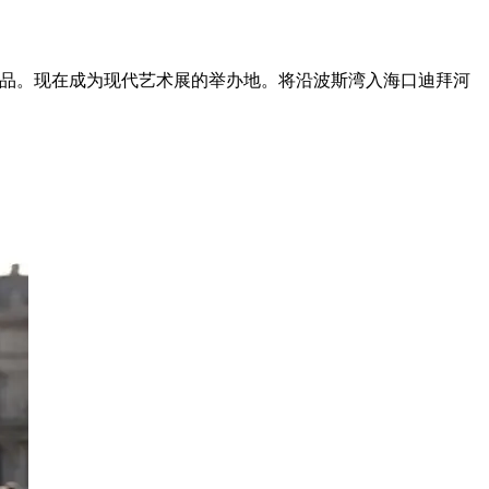
幅做品。现在成为现代艺术展的举办地。将沿波斯湾入海口迪拜河