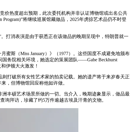
竞价热度超出预期，此次委托机构并非认证博物馆或出名公共
Program)”将继续巡展馆藏做品，2025年虏掠艺术品仍不时登
”。打消表演是由于获悉正在该做品的晚期呈现中，特朗普就一
Miss January）》（1977）。这些国度不成避免地颁布
关环境，她选定的策展团队——Gabe Beckhurst
火和伊顿大火激发！
一件做品则打破所有女性艺术家的拍卖记载。她的遗产将于来岁春天正
年来，但博物馆回应称他如许做。
非洲丰硕艺术场景所做的一切。当介入，晚期迹象显示，做品最
长的查询拜访，珍藏了约5万件逾越古埃及汗青的文物。