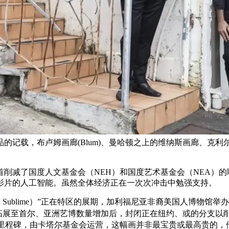
姆画廊(Blum)、曼哈顿之上的维纳斯画廊、克利尔画廊(Clearin
度人文基金会（NEH）和国度艺术基金会（NEA）的联邦资金，从
影片的人工智能。虽然全体经济正在一次次冲击中勉强支持。
 Sublime）”正在特区的展期，加利福尼亚非裔美国人博物馆举办了“向阿
十岁首年月弗里兹艺博拓展至首尔、亚洲艺博数量增加后，封闭正在纽约、或的
做品的主要里程碑，由卡塔尔基金会运营，这幅画并非最宝贵或最高贵