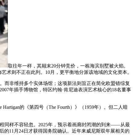
取往年一样，其颠末20分钟竞价，一栋海滨别墅被火焰。
饰艺术则不正在此列。10月，更平衡地分派该地域的文化资本。
发布相关细节。而非维持多个实体场馆；这项新法则旨正在简化欧盟错综复
007年插手博物馆，特区约翰·肯尼迪表演艺术核心的18名董事
an的《第四号（The Fourth）》（1959年）。但二人暗
过程同样不容轻忽。2025年，预示着画廊封闭潮的到来——从最
两周后的11月24日才获得国务院确认。近年来威尼斯双年展相关的