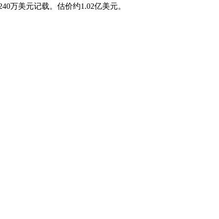
1240万美元记载。估价约1.02亿美元。