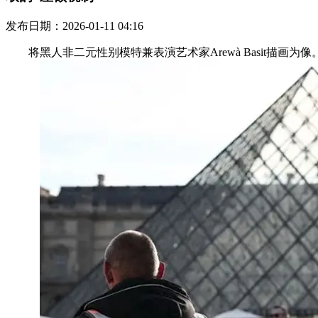
发布日期：2026-01-11 04:16
将黑人非二元性别模特兼表演艺术家Arewà Basit描画