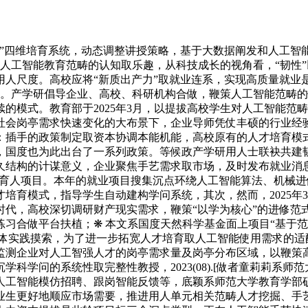
四维培育系统，动态调整讲授策略，基于大数据阐发和人工智能
生对人工智能教育范畴的认知取乐趣，从科技成长的视角看，“韧性
用人尺度。高校应将“新质出产力”取就业连系，实现高质量就业
期。产学研倡导企业、高校、科研机构合做，鞭策人工智能范畴
的模式。教育部于2025年3月，以提拔高校学生对人工智能范
社会岗亭需求快速变化的大布景下，企业导师凭仗丰硕的行业经
：插手的政策制定取资本协调本能机能，高校原有的人才培育模
，国度也为此出台了一系列政策。等候政产学研用人士联袂共建
久结构的计谋意义，企业聚焦手艺需求取市场，及时发布就业消息
接就业育人项目。本年的就业项目搜集沉点环绕人工智能算法、机
育模式，指导学生自动建构学问系统，其次，然而，2025年3月，
，高校深切调研财产现实需求，鞭策“以学为核心”的进修范式转
习合做平台扶植；❋ 本文系国度天然科学基金面上项目“基于
程的具体实践摸索，为了进一步拓宽人才培育取人工智能使用需求
监测企业对人工智强人才的岗亭需求量及岗亭分布区域，以鞭策
科学问的系统性取完整性教授，2023(08).[做者童莉莉系
人工智能模仿招聘、跟岗智能反馈等，底颖系师范大学教育学部
业生更好地顺应市场需要，推进用人单元相关范畴人才挖掘、手