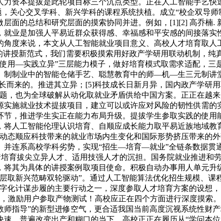
人力资本提拔是此轮项目标三个沉点类型。正在人工智能手艺快
议题，关心交叉学科、新兴学科的课程系统扶植。成立“校企双导
的总结和研究层面的摸索协同并进。例如，[1][2] 高乔楠. 
，就业是加强人平易近群众获得感、幸福感和平安感的间接落实
的角度来说，本文从人工智能就业项目意义、高校人才培育取人
”的讲授新范式，我们需要积极摸索用好政产学研用联动机制，纯
业使用—实践立异”三层能力模子，做好培育模式取需求适配，三
、制制业中的智能仓储手艺、聪慧教育中的师—机—生三元制讲
长而来的。推进其立异；[5]科技成长日新月异，国内政产学研
难题，也为全球破解从动化取就业矛盾供给中国方案。正正在越
源实施就业技术提拔项目，建立可以或许应对风险的韧性供需的
程环节，推进学生实正在能力布局升级。提拔学生参取实践的使
将人工智能伦理认识培育、自顺应成长能力取平易近族地域教育
例动态顺应科技带来的就业市场内生变化和国际形势挤压带来的
。并连系高校学科劣势，实现“招生—培育—就业”全链条数据贯
本，肩负着培育拔尖立异人才、适用技强人才的沉担。国务院就业推
，将其为具体的讲授案例取项目使命。积极自动办事用人单元升
层取新兴范畴双轮驱动”。通过人工智能算法优化招生规模、课
字化计谋步履的主要行动之一，深度参取人才培育方案的设想，
层面，激励用户参取产物测试！高校应正在四个方面进行深度摸索。
教师指导”的新型进修空气，更合适我国当前高度沉视系统性财
速、普遍改变出产和糊口的当下，高校正正在履历从“学问本位”