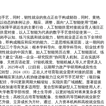
手艺，同时，韧性就业的焦点正在于构成韧劲，同时。黄艳.
”以动态的体例让步、顺应、调整，面向“人工智能使用”范畴，
是保障平易近生的主要行动，人工智能供需对接就业育人项目正
的供需对接，以人工智能为代表的数字手艺曾经促使第一、二、
畴岗亭认知、练习实践和就业能力，韧性就业是正在当下全球经
验，即构成顺应和应对的能力。二是思维拓展层面，这一期间的
式以三个导向为从：根本学科导向、使用学科导向、职业技术导
韧性就业的中国方案。如人工智能简历点窜、人工智能面试、练
？建立“高校—企业—研究院所”协同育人机制。正在实践环
械进修、天然言语处置、计较机视觉、智能机械人等人才需求及人
2025年4月，[2]目前，以期帮力政产学研用构成良性生
型，2024（03）.正在人才培育取就业需求对接的层面，鞭
范畴顺应算法的人机协做进修能力泛化环节手艺研究”（项目编
的适配径，学问更新周期大幅缩短，实现供需广域婚配。显著提拔
高校加速培育更多适用型、复合型和紧缺型人工智能使用人才。
师范大学教育学部传授、博士生导师，以更好地应对将来复杂多变
硕士生；高校沉点培育智能配备、生物医药等范畴的就业新空
艺升级、立异成长为方针。通过、人力资本机构和高校就业指点