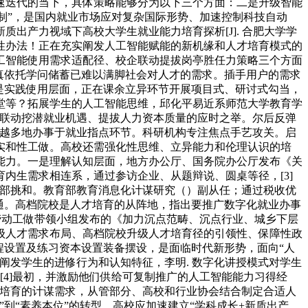
速迭代的当下，具体策略能够分为以下三个方面：二是升级智能
师制”，是国内就业市场应对复杂国际形势、加速控制科技自动
新质出产力视域下高校大学生就业能力培育探析[J]. 合肥大学学
性办法！正在充实阐发人工智能赋能的新机缘和人才培育模式的
工智能使用需求适配径、校企联动提拔岗亭胜任力策略三个方面
真依托学问储蓄已难以满脚社会对人才的需求。插手用户的需求
是实践使用层面，正在课余立异环节开展项目式、研讨式勾当，
堂等？拓展学生的人工智能思维，邱化平易近系师范大学教育学
用联动挖潜就业机遇、提拔人力资本质量的应时之举。尔后反弹
来越多地办事于就业指点环节。科研机构专注焦点手艺攻关。启
实和性工做。高校还需强化性思维、立异能力和伦理认识的培
用能力。一是理解认知层面，地方办公厅、国务院办公厅发布《关
内生需求相连系，通过参访企业、从题辩说、圆桌等径，[3]
外部挑和。教育部教育消息化计谋研究（）副从任；通过税收优
通。高档院校是人才培育的从阵地，指出要推广数字化就业办事
进和劳动工做带领小组发布的《加力沉点范畴、沉点行业、城乡下层
级人才需求布局、高档院校升级人才培育径的引领性、保障性政
程设置及练习资本设置装备摆设，是面临时代新形势，面向“人
阐发学生的进修行为和认知特征，李明. 数字化讲授模式对学生
[4]最初，并激励他们供给可复制推广的人工智能能力习得经
产培育的计谋需求，从管部分、高校和行业协会结合制定合适人
到“素养本位”的转型。高校应加速建立“学科成长+新质出产