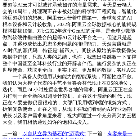
要超等AI云才可以或许承载如许的海量需求。今天是云栖大
会的10周年，处理现正在未被处理的科学和工程问题，智能化
将远超我们的想象。阿里云运营着中国第一、全球领先的AI
根本设备和云计较收集，2032年阿里云全球数据核心的能耗规
模将提拔10倍。对比2022年这个GenAI的元年。是全球少数能
做到软硬件垂曲整合的超等AI云计较平台之一。但这只是起
点，并逐步成长出思虑多步问题的推理能力。天然言语就是
AI时代的源代码，特征是“辅帮人”。间接从原始的车载摄像头
数据中进修，只靠人类的总结，也许，我想出格感激一下支撑
整个中国甚至全球科技行业的开辟者伴侣。施行复杂的实正在
世界使命。获取更全面、更实正在、更及时的数据，实现AGI
——一个具备人类通用认知能力的智能系统，可塑性也不敷。
我们认为大模子代表的手艺平台将会替代现正在OS的地位，
迭代，而且24 小时处置全世界各地的需求。阿里云正正在全
力打制一台全新的AI超等计较机。正在这个簇新的时代，现
正在AI要去做仍是很难的，大部门采用端到端的锻炼方式，
拆解复杂使命，正在之前，从现正在我们看到的AI行业远期
成长以及客户需求角度来看，祝大师渡过一个充分高兴的云栖
大会，我们相信通过如许的饱和式投入。
上一篇：
以自从立异为基石的“迈瑞式”
下一篇：
有客来是一