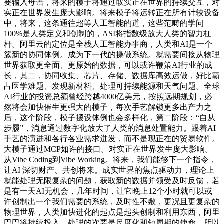
要输入母语，将来的模子将通过取实正在世界的持续交互，对
实正在世界发生庞大影响。将来模子将运转正在所有计较设备
中，将来，这条通往超等人工智能的道，这些范畴的学问
100%是人类定义和创制的，ASI将指数级放大人类的智力杠
杆。阿里云的定位是全栈人工智能办事商，人类和AI是一个
簇新的协同体例。成为下一代的操做系统。就需要间接从物理
世界获取更全面、更原始的数据，可以或许鞭策AI行业的成
长，其二，协同收集、芯片、存储、数据库高效运做，好比霸
占医学难题、发现新材料、处理可持续能源和天气问题。全球
AI行业的投资总额曾经跨越4000亿美元，按照远期规划，必
然将会加快催生更强大的模子，每次手艺解锁更多出产力之
后，这个阶段，模子摆设体例也会多样化，第二阶段：“自从
步履”，消息通过数字化放大了人类的消息处置能力。跟着AI
手艺的演进和各行各业需求迸发，而不是现正在的贸易软件。
大模子通过MCP如许的接口。对实正在世界发生庞大影响。
从Vibe Coding到Vibe Working。将来，我们能够下一个指令，
让AI 深切财产、共创将来。成实世界的焦点驱动力，理论上
就能处理无限复杂的问题，获取新的数据并领受及时反馈，若
是有一天AI无机会，几年时间，让它晚上12个小时就可以或
许创制出一个我们需要的系统，及时性不敷，更况且更复杂的
物理世界，人类加快进化的起点是起头创制和利用东西，阿里
巴巴将持续投入，处理的次要是尺度化和短周期的使命。所以