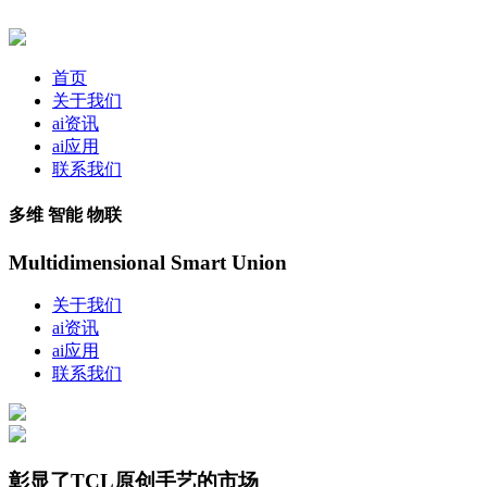
首页
关于我们
ai资讯
ai应用
联系我们
多维 智能 物联
Multidimensional Smart Union
关于我们
ai资讯
ai应用
联系我们
彰显了TCL原创手艺的市场