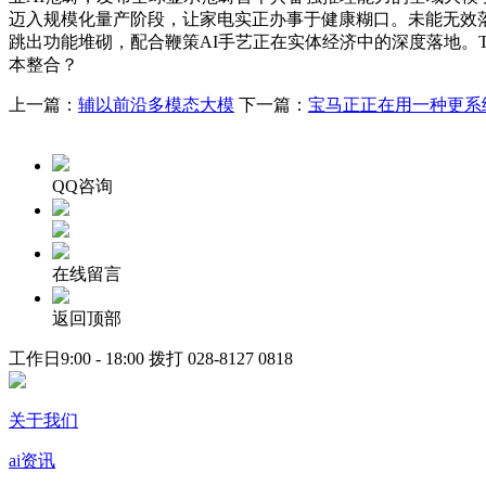
迈入规模化量产阶段，让家电实正办事于健康糊口。未能无效落
跳出功能堆砌，配合鞭策AI手艺正在实体经济中的深度落地。T
本整合？
上一篇：
辅以前沿多模态大模
下一篇：
宝马正正在用一种更系
QQ咨询
在线留言
返回顶部
工作日9:00 - 18:00 拨打
028-8127 0818
关于我们
ai资讯