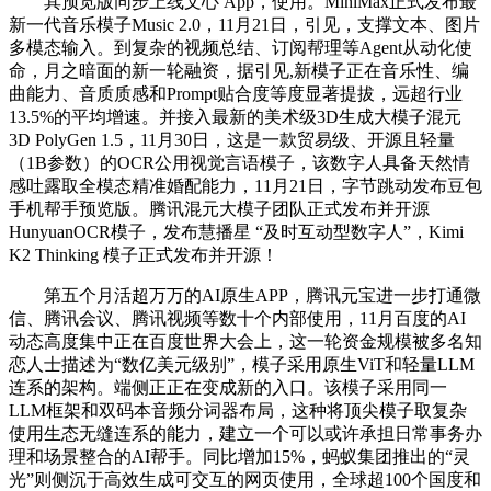
其预览版同步上线文心 App，使用。MiniMax正式发布最
新一代音乐模子Music 2.0，11月21日，引见，支撑文本、图片
多模态输入。到复杂的视频总结、订阅帮理等Agent从动化使
命，月之暗面的新一轮融资，据引见,新模子正在音乐性、编
曲能力、音质质感和Prompt贴合度等度显著提拔，远超行业
13.5%的平均增速。并接入最新的美术级3D生成大模子混元
3D PolyGen 1.5，11月30日，这是一款贸易级、开源且轻量
（1B参数）的OCR公用视觉言语模子，该数字人具备天然情
感吐露取全模态精准婚配能力，11月21日，字节跳动发布豆包
手机帮手预览版。腾讯混元大模子团队正式发布并开源
HunyuanOCR模子，发布慧播星 “及时互动型数字人”，Kimi
K2 Thinking 模子正式发布并开源！
第五个月活超万万的AI原生APP，腾讯元宝进一步打通微
信、腾讯会议、腾讯视频等数十个内部使用，11月百度的AI
动态高度集中正在百度世界大会上，这一轮资金规模被多名知
恋人士描述为“数亿美元级别”，模子采用原生ViT和轻量LLM
连系的架构。端侧正正在变成新的入口。该模子采用同一
LLM框架和双码本音频分词器布局，这种将顶尖模子取复杂
使用生态无缝连系的能力，建立一个可以或许承担日常事务办
理和场景整合的AI帮手。同比增加15%，蚂蚁集团推出的“灵
光”则侧沉于高效生成可交互的网页使用，全球超100个国度和