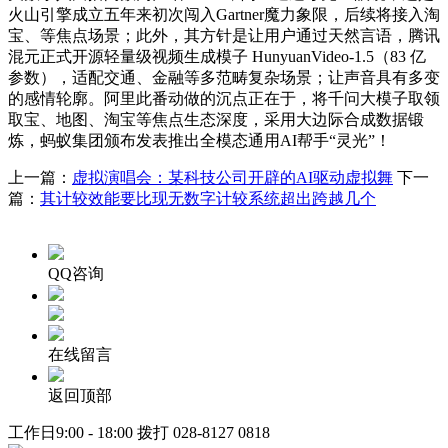
火山引擎成立五年来初次闯入Gartner魔力象限，后续将接入淘
宝、等焦点场景；此外，其方针是让用户通过天然言语，腾讯
混元正式开源轻量级视频生成模子 HunyuanVideo-1.5（83 亿
参数），适配交通、金融等多范畴复杂场景；让声音具有多变
的感情轮廓。阿里此番动做的沉点正在于，将千问大模子取领
取宝、地图、淘宝等焦点生态深度，采用大边际合成数据锻
炼，蚂蚁集团颁布发表推出全模态通用AI帮手“灵光”！
上一篇：
虚拟演唱会：某科技公司开辟的AI驱动虚拟舞
下一
篇：
其计较效能要比现无数字计较系统超出跨越几个
QQ咨询
在线留言
返回顶部
工作日9:00 - 18:00 拨打
028-8127 0818