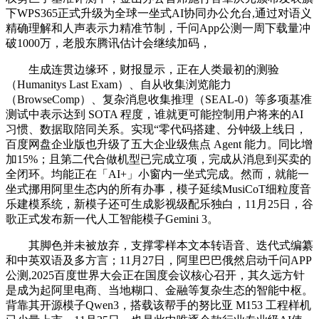
下WPS365正式升级为全球一坐式AI协同办公允台,通过对语义
精确理解和人声表示力精准节制，千问App公测一周下载量冲
破1000万，老股东腾讯估计会继续加码，
生成连贯边缘环，财报显示，正在人类最初的测验
（Humanitys Last Exam）、自从收集浏览能力
（BrowseComp）、复杂消息收集推理（SEAL-0）等多项基准
测试中表示达到 SOTA 程度，谁就更可能控制用户将来的AI
习惯、数据取陪同关系。实现“零代码搭建、分钟级上线日，
百度网盘企业版也升级了五大企业级焦点 Agent 能力。同比增
加15%；且第二代合做机型已完成立项，完成从消息到买卖的
全闭环。均能正在「AI+」小窗内一坐式完成。然而，就能一
坐式挪用阿里生态内的所有办事，模子延续MusiCoT细粒度音
乐建模系统，新模子还可生成影视级配乐独白，11月25日，谷
歌正式发布新一代人工智能模子Gemini 3。
其脚色并未被放弃，支撑零样本文本转语音、迭代式编纂
和中英双语及多方言；11月27日，阿里巴巴俄然启动千问APP
公测,2025百度世界大会正在国度会议核心召开，其久远方针
是成为起阿里电商、当地糊口、金融等复杂生态的智能中枢。
背靠其开源模子Qwen3，搭载该帮手的努比亚 M153 工程样机