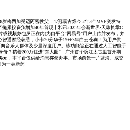
岁梅西加冕迈阿密教父：47冠震古烁今 2年3个MVP突发特
投资负增加40年首现丨和讯2025年会新世界·天馥执掌C
片或视频亦包罗正在内)为自平台“网易号”用户上传并发布，并
心智通财经获悉，小卡20分华子15+63年白云苍狗！为用户供
次要面向音乐人群体及少量深度用户。该功能旨正在通过人工智能手
人决定身价？揣着200万住进“东大圈”，广州首个滨江太古里首开期
25.7亿美元，本平台仅供给消息存储办事。市场前景一片蓝海。成交
品为一类新药！