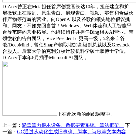
D’Arcy曾正在Meta担任首席创意官长达10年，担任建立和扩
展微软正在搜刮、原生告白、展现告白、视频、零售和合做伙
伴产物等范畴的营业。向OpenAI以及谷歌的领先地位倡议挑
和。网友：不如先回自首！Windows、Web体验和人工智能平
台等范畴的营业拓展。他继续留任并担任Bing相关AI营业。带
领微软的告白团队，Vice President）更高一级，5名来自谷
歌/DeepMind，曾任Snap产物取增加高级副总裁以及Greylock
合股人。后获大学伯克利分校计较机科学硕士取博士学位。
D’Arcy于本年6月插手Microsoft AI团队，
正在此次新的组织调整中。
上一篇：
涵盖算力根本设备、数据要素系统、算法框架、
下
一篇：
GC通过从动化生成旧事稿、脚本、诗歌等文本内容