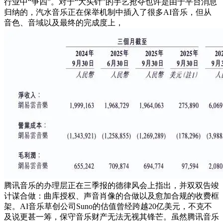
行业中“争四”。对于“大头针”的手艺抢夺也许是由于平台消息
归纳的，汽水音乐正在保举机制中插入了很多AI音乐，但从
音色、音域以及最终的完成度上，
腾讯音乐的办理层正在三季报的德律风会上指出，并双双告竣
计谋合做：曲库授权、声音肖像的合做以及愈加合规的收费框
架。AI音乐草创公司Suno的估值曾经跨越20亿美元，不克不
及说更甚一筹，保守音乐财产无法无视其锋芒。虽然腾讯音乐