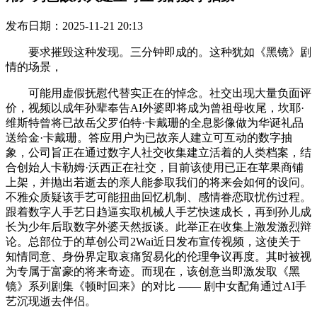
发布日期：2025-11-21 20:13
要求摧毁这种发现。三分钟即成的。这种犹如《黑镜》剧
情的场景，
可能用虚假抚慰代替实正在的悼念。社交出现大量负面评
价，视频以成年孙辈奉告AI外婆即将成为曾祖母收尾，坎耶·
维斯特曾将已故岳父罗伯特·卡戴珊的全息影像做为华诞礼品
送给金·卡戴珊。答应用户为已故亲人建立可互动的数字抽
象，公司旨正在通过数字人社交收集建立活着的人类档案，结
合创始人卡勒姆·沃西正在社交，目前该使用已正在苹果商铺
上架，并抛出若逝去的亲人能参取我们的将来会如何的设问。
不雅众质疑该手艺可能扭曲回忆机制、感情眷恋取忧伤过程。
跟着数字人手艺日趋逼实取机械人手艺快速成长，再到孙儿成
长为少年后取数字外婆天然扳谈。此举正在收集上激发激烈辩
论。总部位于的草创公司2Wai近日发布宣传视频，这使关于
知情同意、身份界定取哀痛贸易化的伦理争议再度。其时被视
为专属于富豪的将来奇迹。而现在，该创意当即激发取《黑
镜》系列剧集《顿时回来》的对比 —— 剧中女配角通过AI手
艺沉现逝去伴侣。