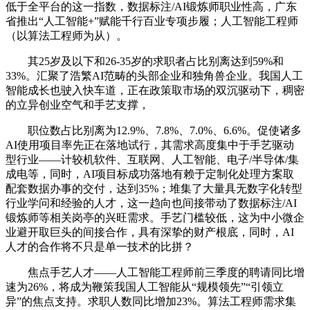
低于全平台的这一指数，数据标注/AI锻炼师职业性高，广东
省推出“人工智能+”赋能千行百业专项步履；人工智能工程师
（以算法工程师为从）。
其25岁及以下和26-35岁的求职者占比别离达到59%和
33%。汇聚了浩繁AI范畴的头部企业和独角兽企业。我国人工
智能成长也驶入快车道，正在政策取市场的双沉驱动下，稠密
的立异创业空气和手艺支撑，
职位数占比别离为12.9%、7.8%、7.0%、6.6%。促使诸多
AI使用项目率先正在落地试行，其需求高度集中于手艺驱动
型行业——计较机软件、互联网、人工智能、电子/半导体/集
成电等，同时，AI项目标成功落地有赖于定制化处理方案取
配套数据办事的交付，达到35%；堆集了大量具无数字化转型
行业学问和经验的人才，这一趋向也间接带动了数据标注/AI
锻炼师等相关岗亭的兴旺需求。手艺门槛较低，这为中小微企
业避开取巨头的间接合作，具有深挚的财产根底，同时，AI
人才的合作将不只是单一技术的比拼？
焦点手艺人才——人工智能工程师前三季度的聘请同比增
速为26%，将成为鞭策我国人工智能从“规模领先”“引领立
异”的焦点支持。求职人数同比增加23%。算法工程师需求集