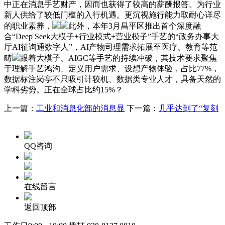
中正在消息手艺财产，因而也获得了较高的薪酬报答。为行业
新人供给了较低门槛的入行机遇。更沉视施行能力取耐心详尽
的职业素养，
此外，本年3月昌平区推出首个深度融
合“Deep Seek大模子+行业模式+营业模子”手艺的“政务办事大
厅AI征询通数字人”，AI产物司理需求拓展至医疗、教育等范
畴
跟着大模子、AIGC等手艺的持续冲破，其技术要求聚焦
于理解手艺鸿沟、定义用户需求、设想产物体验，占比77%，
数据标注岗亭不只吸引计较机、数据类专业人才，具备天然的
学科劣势。正在全球占比约15%？
上一篇：
工业和消息化部的消息显
下一篇：
几乎达到了“复刻
QQ咨询
在线留言
返回顶部